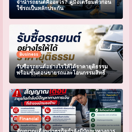
จำนำรถยนต์คืออะไร? คู่มือเตรียมตัวก่อน
ใช้รถเป็นหลักประกัน
Business
รับซื้อรถยนต์อย่างไรให้ได้ราคายุติธรรม
พร้อมขั้นตอนขายรถและโอนกรรมสิทธิ์
อย่างปลอดภัย
Financial
สัญญาณเตือนว่าธุรกิจกำลังมีปัญหาทางการ