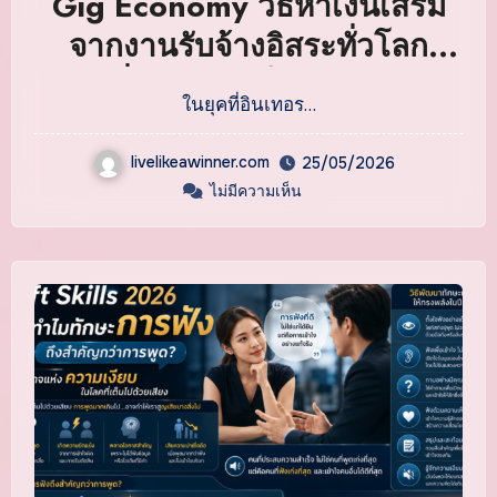
Gig Economy วิธีหาเงินเสริม
จากงานรับจ้างอิสระทั่วโลก
เปลี่ยนทักษะเป็นรายได้ไร้
ในยุคที่อินเทอร…
พรมแดน
livelikeawinner.com
25/05/2026
ไม่มีความเห็น