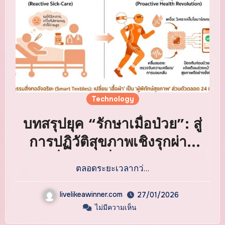
Technology
บทสรุปยุค “รักษาเมื่อป่วย”: สู่
การปฏิวัติสุขภาพเชิงรุกผ่าน
“เหงื่อและคลื่นสมอง” ด้วย
ตลอดระยะเวลากว่…
นวัตกรรมสิ่งทออัจฉริยะ
livelikeawinner.com
27/01/2026
ไม่มีความเห็น