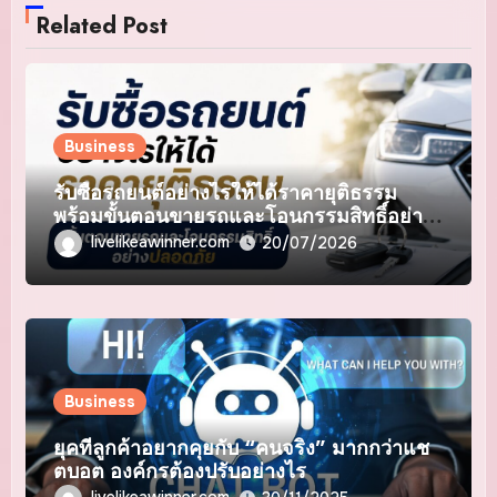
Related Post
Business
รับซื้อรถยนต์อย่างไรให้ได้ราคายุติธรรม
พร้อมขั้นตอนขายรถและโอนกรรมสิทธิ์อย่าง
ปลอดภัย
livelikeawinner.com
20/07/2026
Business
ยุคที่ลูกค้าอยากคุยกับ “คนจริง” มากกว่าแช
ตบอต องค์กรต้องปรับอย่างไร
livelikeawinner.com