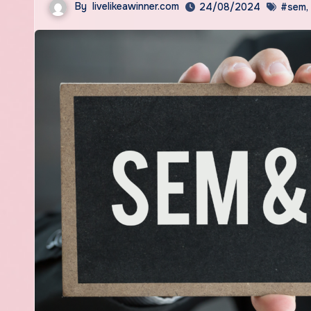
By
livelikeawinner.com
24/08/2024
#sem
,