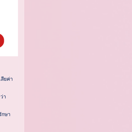
สียค่า
ว่า
รักษา