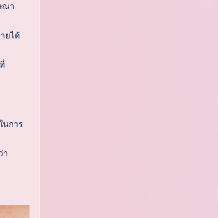
ฆษณา
ายได้
ี่
ยในการ
่า