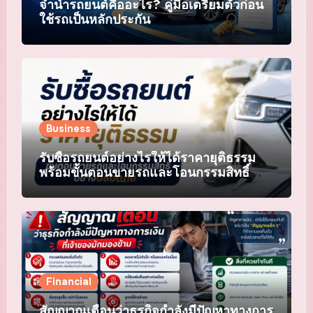
จำนำรถยนต์คืออะไร? คู่มือเตรียมตัวก่อน
ใช้รถเป็นหลักประกัน
Business
รับซื้อรถยนต์อย่างไรให้ได้ราคายุติธรรม
พร้อมขั้นตอนขายรถและโอนกรรมสิทธิ์
อย่างปลอดภัย
Financial
สัญญาณเตือนว่าธุรกิจกำลังมีปัญหาทางการ