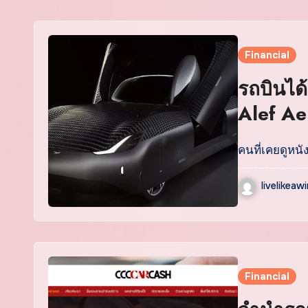
Financial
รถบินได
Alef Ae
คนที่เคยดูหนั
livelikeaw
Financial