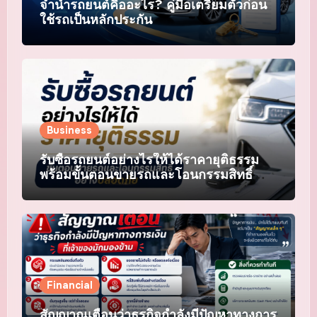
จำนำรถยนต์คืออะไร? คู่มือเตรียมตัวก่อน
ใช้รถเป็นหลักประกัน
Business
รับซื้อรถยนต์อย่างไรให้ได้ราคายุติธรรม
พร้อมขั้นตอนขายรถและโอนกรรมสิทธิ์
อย่างปลอดภัย
Financial
สัญญาณเตือนว่าธุรกิจกำลังมีปัญหาทางการ